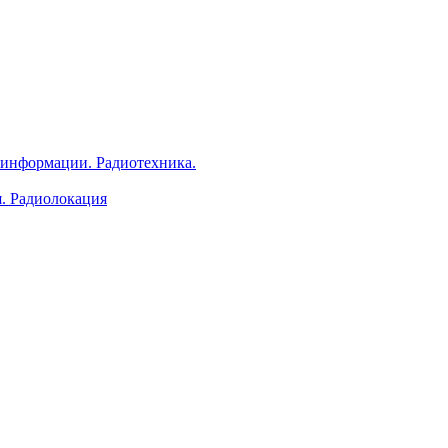
 информации. Радиотехника.
я. Радиолокация