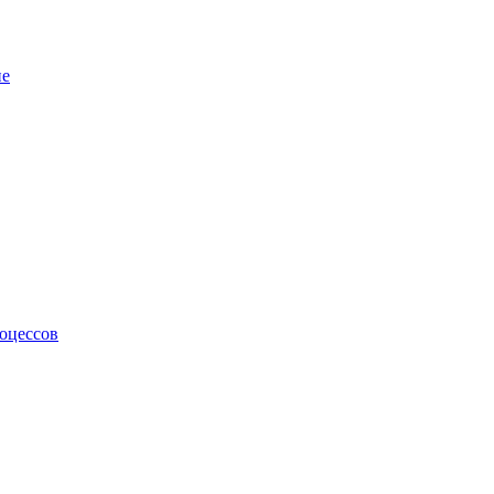
не
оцессов