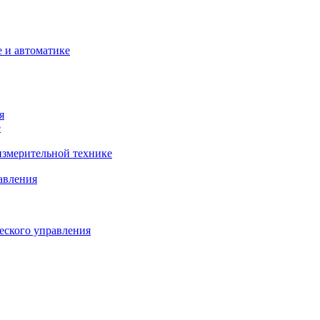
 и автоматике
я
е
змерительной технике
авления
еского управления