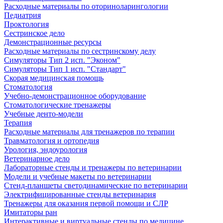
Расходные материалы по оториноларингологии
Педиатрия
Проктология
Сестринское дело
Демонстрационные ресурсы
Расходные материалы по сестринскому делу
Симуляторы Тип 2 исп. "Эконом"
Симуляторы Тип 1 исп. "Стандарт"
Скорая медицинская помощь
Стоматология
Учебно-демонстрационное оборудование
Стоматологические тренажеры
Учебные денто-модели
Терапия
Расходные материалы для тренажеров по терапии
Травматология и ортопедия
Урология, эндоурология
Ветеринарное дело
Лабораторные стенды и тренажеры по ветеринарии
Модели и учебные макеты по ветеринарии
Стенд-планшеты светодинамические по ветеринарии
Электрифицированные стенды ветеринария
Тренажеры для оказания первой помощи и СЛР
Имитаторы ран
Интерактивные и виртуальные стенды по медицине