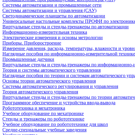
Системы автоматизации и промышленные сети
Системы автоматизации и управления (САУ)
Светодинамические планшеты по автоматизации
Универсальные настольные комплекты ПРОФИ по электронике
Виртуальные стенды и стенды-тренажеры по автоматизации
Информационно-измерительная техника
Электрические измерения и основы метрологии
Приборы. Приборостроение
Измерение давления, расхода, температуры, влажности и уровн
Наглядные пособия по информационно-измерительной техник
Промышленные датчики
Виртуальные стенды и стенды-тренажеры по информационно-и
Теория и системы автоматического управления
Наглядные пособия по теории и системам автоматического упр
Основы теории автоматического управления
Системы автоматического регулирования и управления
Теория автоматического управления
Виртуальные стенды и стенды-тренажеры по теории автоматич
Программное обеспечение и устройства ввода-вывода
Робототехника и мехатроника
Учебное оборудование по мехатронике
Стенды и тренажеры по робототехнике
Учебное оборудование по робототехнике для школ
Средне-специальные учебные заведения