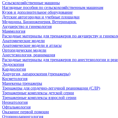
Сельскохозяйственные машины
Наглядные пособия по сельскохозяйственным машинам
Кузов и дополнительное оборудование
Детские автогородки и учебные площадки
Медицина. Биоинженерия. Ветеринария.
Акушерство и гинекология
Маммология
Расходные материалы для тренажеров по акушерству и гинеко
Анатомические модели
Анатомические модели и атласы
Ортопедические модели
Анестезиология, реанимация
Расходные материалы для тренажеров по анестезиологии и ре
Эндоскопия
Кардиология
Хирургия, лапароскопия (тренажеры)
Косметология
Манекены-тренажеры
Тренажеры для сердечно-легочной реанимации (СЛР)
Тренажерные комплексы детской серии
Тренажерные комплексы взрослой серии
Неонатология
Офтальмология
Оказание первой помощи
Оториноларингология