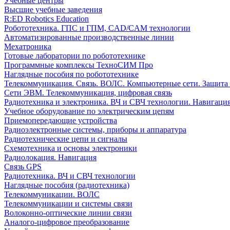
Учебные центры
Высшие учебные заведения
R:ED Robotics Education
Робототехника. ГПС и ГПМ, CAD/CAM технологии
Автоматизированные производственные линии
Мехатроника
Готовые лаборатории по робототехнике
Программные комплексы ТехноСИМ Про
Наглядные пособия по робототехнике
Телекоммуникация. Связь. ВОЛС. Компьютерные сети. Защита
Сети ЭВМ. Телекоммуникация, цифровая связь
Радиотехника и электроника. ВЧ и СВЧ технологии. Навигаци
Учебное оборудование по электрическим цепям
Приемопередающие устройства
Радиоэлектронные системы, приборы и аппаратура
Радиотехнические цепи и сигналы
Схемотехника и основы электроники
Радиолокация. Навигация
Связь GPS
Радиотехника. ВЧ и СВЧ технологии
Наглядные пособия (радиотехника)
Телекоммуникации. ВОЛС
Телекоммуникации и системы связи
Волоконно-оптические линии связи
Аналого-цифровое преобразование