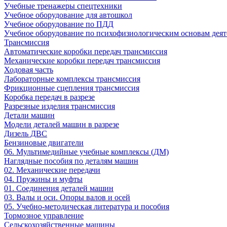
Учебные тренажеры спецтехники
Учебное оборудование для автошкол
Учебное оборудование по ПДД
Учебное оборудование по психофизиологическим основам деят
Трансмиссия
Автоматические коробки передач трансмиссия
Механические коробки передач трансмиссия
Ходовая часть
Лабораторные комплексы трансмиссия
Фрикционные сцепления трансмиссия
Коробка передач в разрезе
Разрезные изделия трансмиссия
Детали машин
Модели деталей машин в разрезе
Дизель ДВС
Бензиновые двигатели
06. Мультимедийные учебные комплексы (ДМ)
Наглядные пособия по деталям машин
02. Механические передачи
04. Пружины и муфты
01. Соединения деталей машин
03. Валы и оси. Опоры валов и осей
05. Учебно-методическая литература и пособия
Тормозное управление
Сельскохозяйственные машины