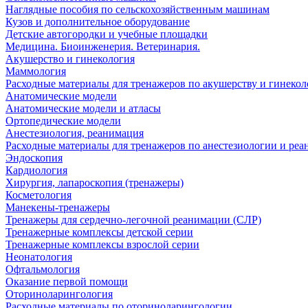
Наглядные пособия по сельскохозяйственным машинам
Кузов и дополнительное оборудование
Детские автогородки и учебные площадки
Медицина. Биоинженерия. Ветеринария.
Акушерство и гинекология
Маммология
Расходные материалы для тренажеров по акушерству и гинеко
Анатомические модели
Анатомические модели и атласы
Ортопедические модели
Анестезиология, реанимация
Расходные материалы для тренажеров по анестезиологии и ре
Эндоскопия
Кардиология
Хирургия, лапароскопия (тренажеры)
Косметология
Манекены-тренажеры
Тренажеры для сердечно-легочной реанимации (СЛР)
Тренажерные комплексы детской серии
Тренажерные комплексы взрослой серии
Неонатология
Офтальмология
Оказание первой помощи
Оториноларингология
Расходные материалы по оториноларингологии