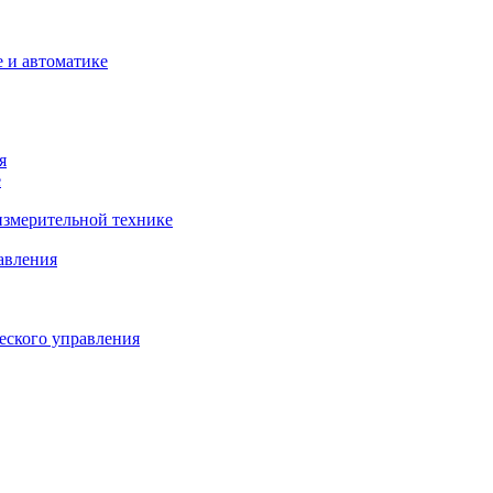
 и автоматике
я
е
змерительной технике
авления
еского управления