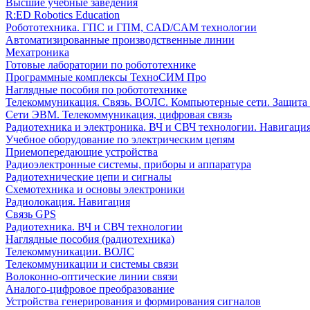
Высшие учебные заведения
R:ED Robotics Education
Робототехника. ГПС и ГПМ, CAD/CAM технологии
Автоматизированные производственные линии
Мехатроника
Готовые лаборатории по робототехнике
Программные комплексы ТехноСИМ Про
Наглядные пособия по робототехнике
Телекоммуникация. Связь. ВОЛС. Компьютерные сети. Защита
Сети ЭВМ. Телекоммуникация, цифровая связь
Радиотехника и электроника. ВЧ и СВЧ технологии. Навигаци
Учебное оборудование по электрическим цепям
Приемопередающие устройства
Радиоэлектронные системы, приборы и аппаратура
Радиотехнические цепи и сигналы
Схемотехника и основы электроники
Радиолокация. Навигация
Связь GPS
Радиотехника. ВЧ и СВЧ технологии
Наглядные пособия (радиотехника)
Телекоммуникации. ВОЛС
Телекоммуникации и системы связи
Волоконно-оптические линии связи
Аналого-цифровое преобразование
Устройства генерирования и формирования сигналов