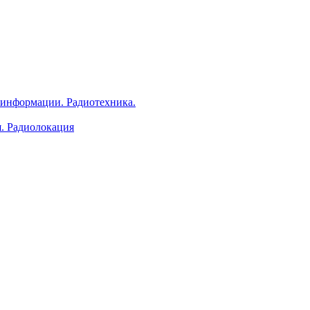
 информации. Радиотехника.
я. Радиолокация