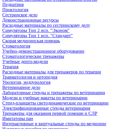
Педиатрия
Проктология
Сестринское дело
Демонстрационные ресурсы
Расходные материалы по сестринскому делу
Симуляторы Тип 2 исп. "Эконом"
Симуляторы Тип 1 исп. "Стандарт"
Скорая медицинская помощь
Стоматология
Учебно-демонстрационное оборудование
Стоматологические тренажеры
Учебные денто-модели
Терапия
Расходные материалы для тренажеров по терапии
Травматология и ортопедия
Урология, эндоурология
Ветеринарное дело
Лабораторные стенды и тренажеры по ветеринарии
Модели и учебные макеты по ветеринарии
Стенд-планшеты светодинамические по ветеринарии
Электрифицированные стенды ветеринария
Тренажеры для оказания первой помощи и СЛР
Имитаторы ран
Интерактивные и виртуальные стенды по медицине
Наглядные пособия по медицине