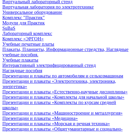
Виртуальный лабораторный стенд
Виртуальная лаборатория по электротехнике
Универсальное оборудование
Комплекс "Практик"
Модули для Практик
SuBaS
Лабораторный комплекс
Комплекс «ЭРГОН»
Учебные печатные платы
Плакаты, Планшеты, Информационные стредства, Наглядные
учебные пособия.
Учебные плакаты
Интерактивный электрифицированный стенд
Наглядные пособия
Презентации и плакаты по автомобилям и сельхозмашинам
Презентации и плакаты «Электротехника, электроника,
энергетика»
Презентации и плакаты «Естественно-научные дисциплины»
Презентации и плакаты «Комплекты для начальной школы»
Презентации и плакаты «Комплекты по курсам средней
школы»
Презентации и плакаты «Машиностроение и металлургия»
Презентации и плакаты «Медицина»
Презентации и плакаты «Морская и речная техника»
Презентации и плакаты «Общегуманитарные и социально-