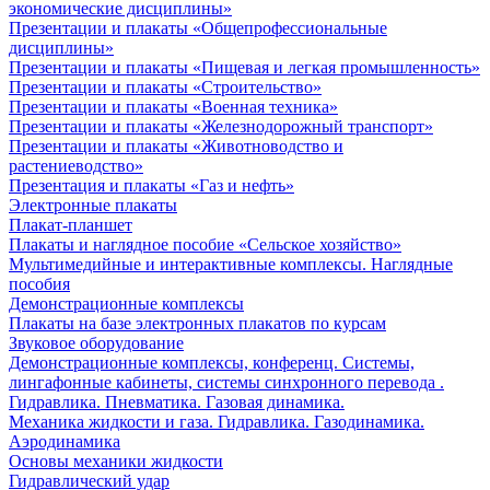
экономические дисциплины»
Презентации и плакаты «Общепрофессиональные
дисциплины»
Презентации и плакаты «Пищевая и легкая промышленность»
Презентации и плакаты «Строительство»
Презентации и плакаты «Военная техника»
Презентации и плакаты «Железнодорожный транспорт»
Презентации и плакаты «Животноводство и
растениеводство»
Презентация и плакаты «Газ и нефть»
Электронные плакаты
Плакат-планшет
Плакаты и наглядное пособие «Сельское хозяйство»
Мультимедийные и интерактивные комплексы. Наглядные
пособия
Демонстрационные комплексы
Плакаты на базе электронных плакатов по курсам
Звуковое оборудование
Демонстрационные комплексы, конференц. Системы,
лингафонные кабинеты, системы синхронного перевода .
Гидравлика. Пневматика. Газовая динамика.
Механика жидкости и газа. Гидравлика. Газодинамика.
Аэродинамика
Основы механики жидкости
Гидравлический удар