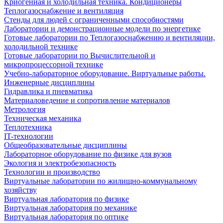
Криогенная и холодильная техника. Кондиционеры
Теплогазоснабжение и вентиляция
Стенды для людей с ограниченными способностями
Лаборатории и демонстрационные модели по энергетике
Готовые лаборатории по Теплогазоснабжению и вентиляции,
холодильной технике
Готовые лаборатории по Вычислительной и
микропроцессорной технике
Учебно-лабораторное оборудование. Виртуальные работы.
Инженерные дисциплины
Гидравлика и пневматика
Материаловедение и сопротивление материалов
Метрология
Техническая механика
Теплотехника
IT-технологии
Общеобразовательные дисциплины
Лабораторное оборудование по физике для вузов
Экология и электробезопасность
Технологии и производство
Виртуальные лаборатории по жилищно-коммунальному
хозяйству
Виртуальная лаборатория по физике
Виртуальная лаборатория по механике
Виртуальная лаборатория по оптике