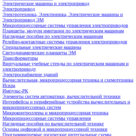
Электрические машины и электропривод
Электропривод
Электротехника, Электроника, Электрические машины и
Электропривод ЭМ
Микропроцессорные системы управления электроприводов
Планшеты, модули имитации по электрическим машинам
Наглядные пособия по электрическим машинам
Релейно-контактные системы управления электроприводов
Специальные электрические машины
Светодинамические планшеты ЭМ
Трансформаторы
Виртуальные учебные стенды по электрическим машинам и
электроприводу
Электроснабжение зданий
Вычислительная, микропроцессорная техника и схемотехника
Искра
Импульс-РК
Элементы систем автоматики, вычислительной техники
Интерфейсы и периферийные устройства вычислительных и
микропроцессорных систем
Микроконтроллеры и микропроцессорная техника
Микропроцессорные системы управления
Наглядные пособия по вычислительной технике
Основы цифровой и микропроцессорной техники
Программируемые логические интегральные схемы