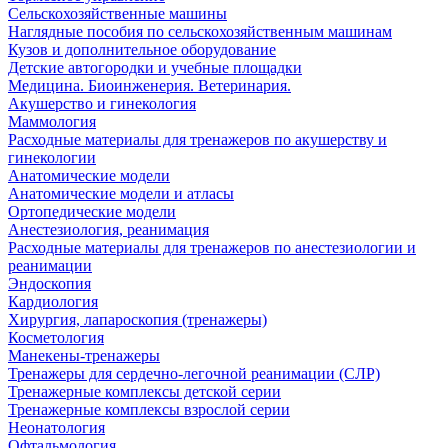
Сельскохозяйственные машины
Наглядные пособия по сельскохозяйственным машинам
Кузов и дополнительное оборудование
Детские автогородки и учебные площадки
Медицина. Биоинженерия. Ветеринария.
Акушерство и гинекология
Маммология
Расходные материалы для тренажеров по акушерству и
гинекологии
Анатомические модели
Анатомические модели и атласы
Ортопедические модели
Анестезиология, реанимация
Расходные материалы для тренажеров по анестезиологии и
реанимации
Эндоскопия
Кардиология
Хирургия, лапароскопия (тренажеры)
Косметология
Манекены-тренажеры
Тренажеры для сердечно-легочной реанимации (СЛР)
Тренажерные комплексы детской серии
Тренажерные комплексы взрослой серии
Неонатология
Офтальмология