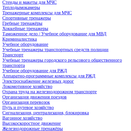
Стенды и макеты для МЧС
Теплодымокамеры
Тренажерные комплексы для МЧС
Спортивные тренажеры
Гребные тренажёры
Хоккейные тренажеры
Таможенное дело / Учебное оборудование для МВД
Криминалистика
Учебное оборудование
Учебные тренажеры транспортных средств полиции
Транспорт
Учебные тренажеры городского рельсового общественного
транспорта
Учебное оборудование для РЖД
Аппаратно-программные комплексы для РЖД
Электроснабжение железных дорог
Локомотивное хозяйство
Охрана труда на железнодорожном транспорте
Организация движения поездов
Организация перевозок
Путь и путевое хозяйство
Сигнализация, централизация, блокировка
Вагонное хозяйство
Высокоскоростное движение
Железнодорожные тренажёры