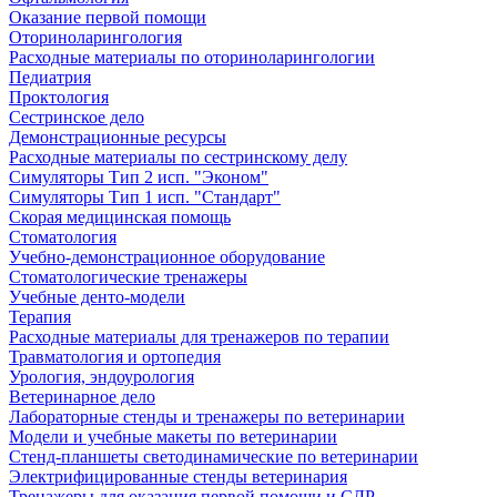
Оказание первой помощи
Оториноларингология
Расходные материалы по оториноларингологии
Педиатрия
Проктология
Сестринское дело
Демонстрационные ресурсы
Расходные материалы по сестринскому делу
Симуляторы Тип 2 исп. "Эконом"
Симуляторы Тип 1 исп. "Стандарт"
Скорая медицинская помощь
Стоматология
Учебно-демонстрационное оборудование
Стоматологические тренажеры
Учебные денто-модели
Терапия
Расходные материалы для тренажеров по терапии
Травматология и ортопедия
Урология, эндоурология
Ветеринарное дело
Лабораторные стенды и тренажеры по ветеринарии
Модели и учебные макеты по ветеринарии
Стенд-планшеты светодинамические по ветеринарии
Электрифицированные стенды ветеринария
Тренажеры для оказания первой помощи и СЛР